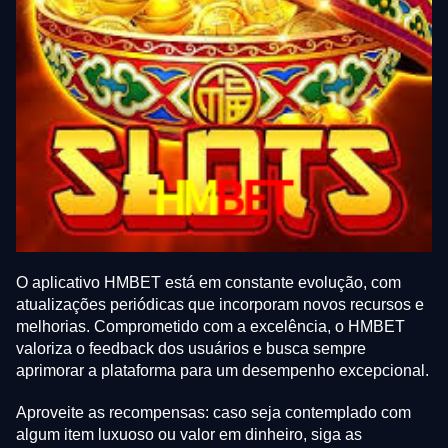
O aplicativo HMBET está em constante evolução, com
atualizações periódicas que incorporam novos recursos e
melhorias. Comprometido com a excelência, o HMBET
valoriza o feedback dos usuários e busca sempre
aprimorar a plataforma para um desempenho excepcional.
Aproveite as recompensas: caso seja contemplado com
algum item luxuoso ou valor em dinheiro, siga as