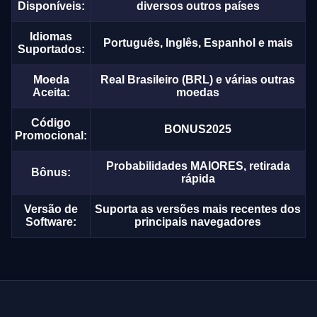
Disponíveis:
diversos outros países
Idiomas
Português, Inglês, Espanhol e mais
Suportados:
Moeda
Real Brasileiro (BRL) e várias outras
Aceita:
moedas
Código
BONUS2025
Promocional:
Probabilidades MAIORES, retirada
Bônus:
rápida
Versão de
Suporta as versões mais recentes dos
Software:
principais navegadores