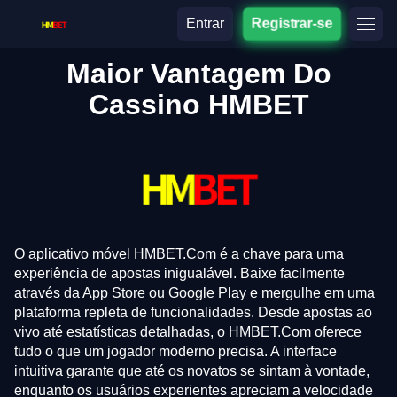
Entrar
Registrar-se
Maior Vantagem Do
Cassino HMBET
O aplicativo móvel HMBET.Com é a chave para uma
experiência de apostas inigualável. Baixe facilmente
através da App Store ou Google Play e mergulhe em uma
plataforma repleta de funcionalidades. Desde apostas ao
vivo até estatísticas detalhadas, o HMBET.Com oferece
tudo o que um jogador moderno precisa. A interface
intuitiva garante que até os novatos se sintam à vontade,
enquanto os usuários experientes apreciam a velocidade