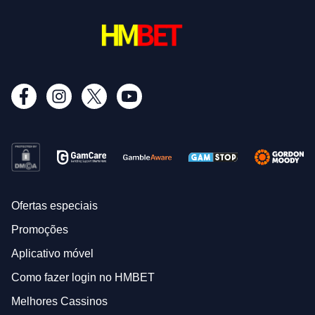
Ofertas especiais
Promoções
Aplicativo móvel
Como fazer login no HMBET
Melhores Cassinos