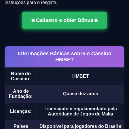
instruções para o resgate.
🔥Cadastro e obter Bônus🔥
Informações Básicas sobre o Cassino
HMBET
Nome do
HMBET
Cassino:
Ano de
Quase dez anos
Fundação:
Licenciado e regulamentado pela
Licenças:
Autoridade de Jogos de Malta
Países
Disponível para jogadores do Brasil e