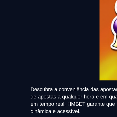
Descubra a conveniência das aposta
de apostas a qualquer hora e em qua
em tempo real, HMBET garante que 
dinâmica e acessível.