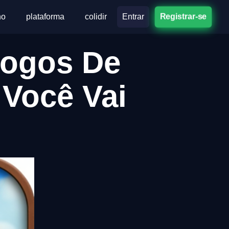
no
plataforma
colidir
Entrar
Registrar-se
ogos De
 Você Vai