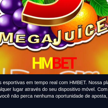
s esportivas em tempo real com HMBET. Nossa pla
lquer lugar através do seu dispositivo móvel. Com
você não perca nenhuma oportunidade de aposta,