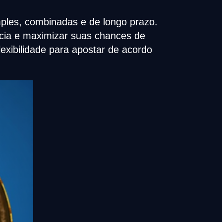
ples, combinadas e de longo prazo.
ncia e maximizar suas chances de
exibilidade para apostar de acordo