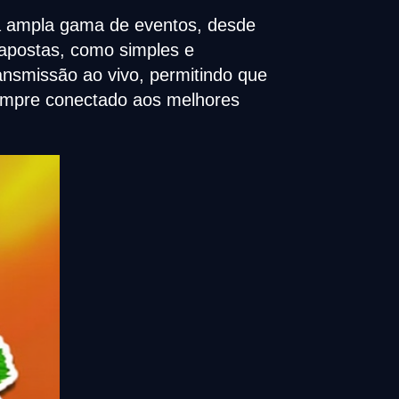
a ampla gama de eventos, desde
e apostas, como simples e
ansmissão ao vivo, permitindo que
mpre conectado aos melhores