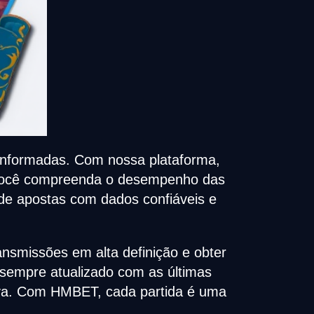
 informadas. Com nossa plataforma,
e você compreenda o desempenho das
de apostas com dados confiáveis e
nsmissões em alta definição e obter
 sempre atualizado com as últimas
iva. Com HMBET, cada partida é uma