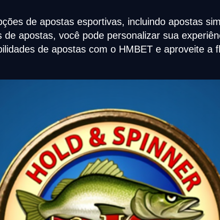
es de apostas esportivas, incluindo apostas sim
 de apostas, você pode personalizar sua experiê
ilidades de apostas com o HMBET e aproveite a fl