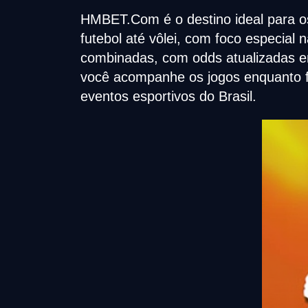
HMBET.Com é o destino ideal para o
futebol até vôlei, com foco especial 
combinadas, com odds atualizadas em
você acompanhe os jogos enquanto 
eventos esportivos do Brasil.