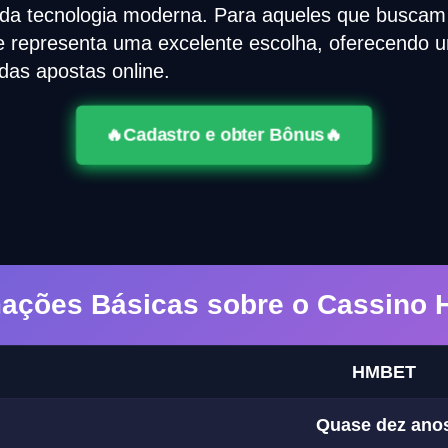
a tecnologia moderna. Para aqueles que buscam um
e representa uma excelente escolha, oferecendo um
das apostas online.
🔥Cadastro e obter Bônus🔥
mações Básicas sobre o Cassino
HMBET
Quase dez ano