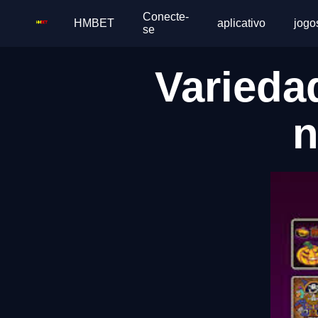
Conecte-
HMBET
aplicativo
jogo
se
Varieda
n