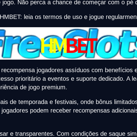
de jogo. Não perca a chance de começar com o pé 
MBET: leia os termos de uso e jogue regularment
 recompensa jogadores assíduos com benefícios 
cesso prioritário a eventos e suporte dedicado. A
iência de jogo premium.
 de temporada e festivais, onde bônus limitados 
, jogadores podem receber recompensas adicionais
sar e transparentes. Com condições de saque simp