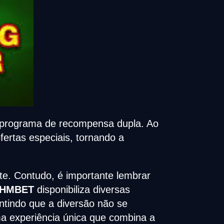
 programa de recompensa dupla. Ao
ertas especiais, tornando a
te. Contudo, é importante lembrar
HMBET
disponibiliza diversas
ntindo que a diversão não se
a experiência única que combina a