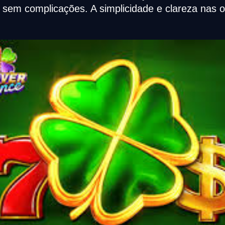
sem complicações. A simplicidade e clareza nas