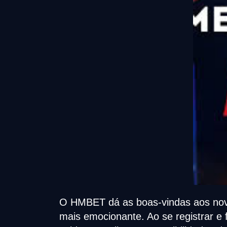
O HMBET dá as boas-vindas aos novo
mais emocionante. Ao se registrar e 