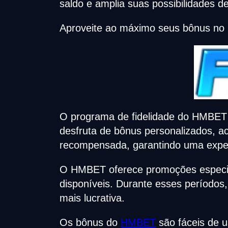
saldo e amplia suas possibilidades 
Aproveite ao máximo seus bônus no H
O programa de fidelidade do HMBET
desfruta de bônus personalizados, a
recompensada, garantindo uma exper
O HMBET oferece promoções especiais
disponíveis. Durante esses períodos
mais lucrativa.
Os bônus do
HMBET
são fáceis de u